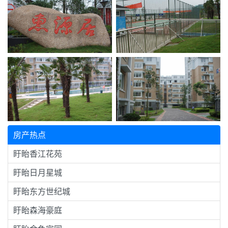
房产热点
盱眙香江花苑
盱眙日月星城
盱眙东方世纪城
盱眙森海豪庭