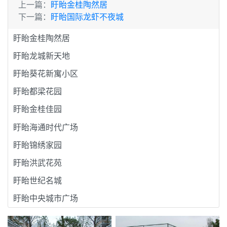
上一篇：
盱眙金桂陶然居
下一篇：
盱眙国际龙虾不夜城
盱眙金桂陶然居
盱眙龙城新天地
盱眙葵花新寓小区
盱眙都梁花园
盱眙金桂佳园
盱眙海通时代广场
盱眙锦绣家园
盱眙洪武花苑
盱眙世纪名城
盱眙中央城市广场