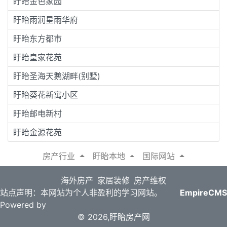
盱眙金色家园
盱眙雨润星雨华府
盱眙东方都市
盱眙皇家花苑
盱眙圣海天鹅湖畔(别墅)
盱眙葵花新寓小区
盱眙邮电新村
盱眙金源花苑
房产行业
盱眙本地
国际网站
海外房产
家居装修
房产维权
站点声明：本网站为个人非盈利的学习网站。
EmpireCMS
Powered by
© 2026,
盱眙房产网