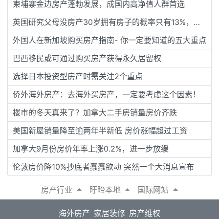
柬埔寨金边房产蓬勃发展，成国内高净值人群首选
英国研究父母没房产30岁拥有房子的概率只有13%，该怎么看？
外国人在新加坡购买房产指南- 你一定要知道的五大重点
巴西移民或可通过购买房产获得永久居留权
选择日本投资型房产时需关注2个重点
侨外海外房产：去海外买房产，一定要考虑这个因素！
楼市的冬天真来了？加拿大二手房销量房价齐跌
美国新屋销量降至逾两年半新低 房价涨幅超过工资
加拿大9月份房价年率上涨0.2%，进一步放缓
伦敦房价降10%抄底者蠢蠢欲动 突然一个大消息宣布
房产行业
盱眙本地
国际网站
海外房产
家居装修
房产维权