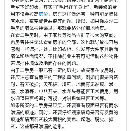
者留下好印象，其实“羊毛出在羊身上”，新装修的费
用不仅会拉高
房价
，房东这样做还有一种可能是墙体
有水渍、霉变或者裂痕等问题。所以，如果你发现二
手房的墙体被装饰过，那就要格外仔细地检查。
在看二手房时，由于家具等物品占据了很大的空间，
购房者往往无法看到房子的全部，这也就导致很容易
忽视一些遮挡之处，比如衣柜、沙发等大件家具后面
墙体和地面情况，不排除前业主有可能借助这些物件
来遮挡住墙体及地面存在的问题。
由于二手房一般已有一定的历史，故买家在收房时，
还应注意查看房屋的工程质量问题。例如门窗是否密
封，有无破损；天花板、墙壁、地面有无裂痕、渗
漏、水渍等；电器开关、水龙头等能否正常使用，用
水通道是否畅通；可视、对讲系统是否正常等。
如果所买的二手房是顶层，还要查看顶面是否有雨水
渗漏的痕迹。同时，还要仔细观察墙角是否有发黄的
痕迹和墙面石灰较大面积的变色、起泡、脱皮、掉
灰，这些都是渗漏的迹象。