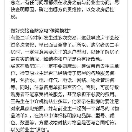
总之，有任何问题都须在收房之前与前业主协商，尽
快查明原因，确定由哪方负责维修，以免收房后扯
皮。
做好交接谨防家电“偷梁换柱”
有些二手房中间发生过多次交易，这就导致房子会经
过多次装修，早已面目全非了。所以，购房者买二手
房时，一定注意索要房子的原户型图，以便了解房子
最真实的情况，如结构和户型是否有所改动。
买家在收房时，一定不要嫌麻烦，建议亲自去相关单
位，检查原业主是否已经结清了房屋的各项服务费
用，包括水、电、煤气、电话、网络、物业管理费
等。同时，注意费用单据是否齐全。否则，可能导致
购房者不能享受相关服务，甚至承担不必要的费用。
王先生在中介机构从业多年，他表示在验房时要注意
对家具家电拍照，并与前业主一起列一个详尽的《物
品清单》，在清单中详细标明家电品牌、型号、颜
色、数量等，方便收楼时核对物品是否与合同相符，
以免前业主“调包”。