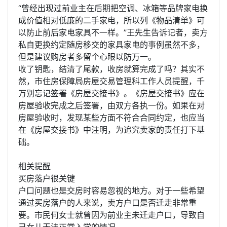
“曾经出现过前业主在后期把空调、冰箱等品牌家电换
成价值相对低廉的二手家电，所以列《物品清单》可
以防止前后家电家具不一样。”王先生告诉记者，卖方
私自更换约定随房移交的家具家电的事例虽然不多，
但是建议购房者多留个心眼以防万一。
收了钥匙，结清了尾款，收房就算完成了吗？其实不
然，市住房保障局房屋交易管理科工作人员提醒，千
万别忘记签署《房屋交接书》。《房屋交接书》应在
房屋验收完成之后签署，由双方各执一份。如果在对
房屋验收时，发现某些方面不符合合同约定，也应当
在《房屋交接书》中注明，为追究卖家的责任打下基
础。
相关提醒
买房落户很关键
户口问题也是交房时容易忽视的地方。对于一些希望
通过买房落户的人来说，卖方户口是否迁走非常重
要。市民何女士就曾因为前业主未迁走户口，导致自
己女儿无法正常入学的情况。