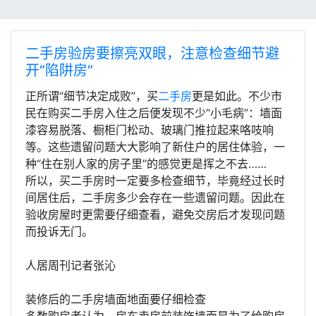
二手房验房要擦亮双眼，注意检查细节避
开“陷阱房”
正所谓“细节决定成败”，买
二手房
更是如此。不少市
民在购买二手房入住之后便发现不少“小毛病”：墙面
漆容易脱落、橱柜门松动、玻璃门推拉起来咯吱响
等。这些遗留问题大大影响了新住户的居住体验，一
种“住在别人家的房子里”的感觉更是挥之不去……
所以，买二手房时一定要多检查细节，毕竟经过长时
间居住后，二手房多少会存在一些遗留问题。因此在
验收房屋时更需要仔细查看，避免交房后才发现问题
而投诉无门。
人居周刊记者张沁
装修后的二手房墙面地面要仔细检查
多数购房者认为，房东卖房前装饰墙面是为了给购房