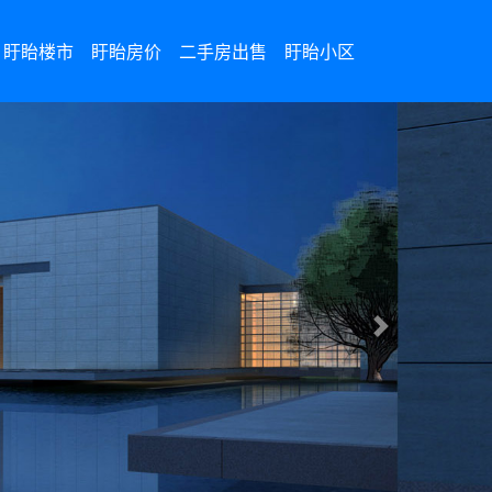
盱眙楼市
盱眙房价
二手房出售
盱眙小区
Next