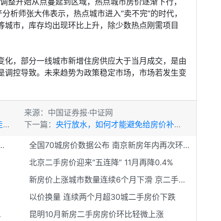
价调整开始从点蔓延到区域，热点城市房价逐渐下行，
产分析师张大伟表示，热点城市进入“卖不完”的时代，
等城市，库存均出现环比上升，除少数热点刚需项目
变化，部分一线城市新增住房供应大于当月成交，是由
是调控导致。未来趋势为政策稳定市场，市场若发生变
来源：中国证券报·中证网
格
下一篇：
央行放水，如何才能避免给房价补充能量
来2到3年房价如何走向还得看土地价格
全国70城房价数据公布 南京新房年内再次环比下跌
北京二手房价迎来“五连降” 11月再降0.4%
新房价上涨城市数量连续6个月下滑 京二手房价连跌5月
以价换量 连续两个月超30城二手房价下跌
出去吗？
昆明10月新房二手房房价环比轻微上涨