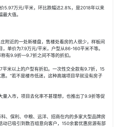
5.97万元/平米，环比跌幅达2.8%，是2018年以来
幅最大值。
肖庄附近的一处新楼盘，售楼处看房的人很少，样板间
单价为7.9万元/平米，户型从86-160平米不等。
有9.9折—9.7折之间不等的折扣。
37平米以上的户型有折扣。一次性交全款有9.7折，15
折优惠。“若不是楼市低迷，这种高端项目早就没有房子
量入市，项目去化率不甚理想，也推出了9.9折等促
括万科、保利、中粮、远洋、招商在内的多家大型品牌房
活动已吸引到数百组意向客户，150余套优惠房源有部