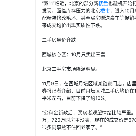
“双11”临近，北京的部分新
楼盘
也趁机开始
发现，面临库存压力的北京
楼市
，进入10
配精装修改毛坯、甚至买房赠送豪车等促销
来成交均价出现实质性下跌。
二手房量价齐跌
西城核心区：10月只卖出三套
北京二手房市场降温明显。
11月9日，在西城月坛区域某链家门店，店
券报记者介绍，目前月坛区域二手房均价在11.
平米左右，目前下降了约10%。
“公积金新政后，买房者观望情绪比较严重。
万，720万时房主没卖，现在的成交价是67
很多同事熬不住回老家了。”