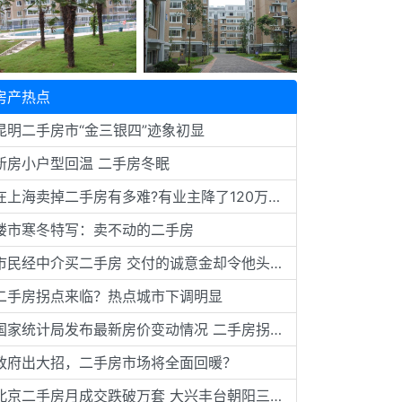
房产热点
昆明二手房市“金三银四”迹象初显
新房小户型回温 二手房冬眠
在上海卖掉二手房有多难?有业主降了120万才脱手
楼市寒冬特写：卖不动的二手房
市民经中介买二手房 交付的诚意金却令他头疼不已
二手房拐点来临？热点城市下调明显
国家统计局发布最新房价变动情况 二手房拐点开始出现
政府出大招，二手房市场将全面回暖？
北京二手房月成交跌破万套 大兴丰台朝阳三区降价明显