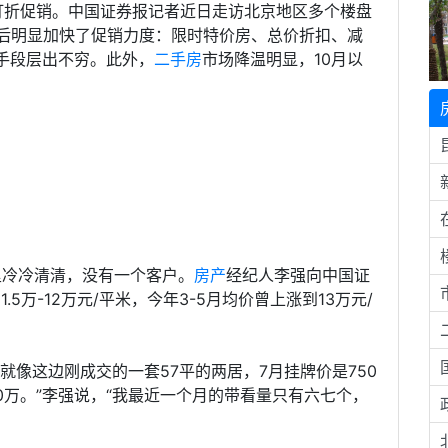
打折促销。中国证券报记者近日走访北京地区多个楼盘
月后明显加快了促销力度：限时特价房、总价折扣、减
手段层出不穷。此外，
二手房
市场降温明显，10月以
里冷冷清清，没有一个客户。
房产
经纪人李强向中国证
5万-12万元/平米，今年3-5月均价曾上涨到13万元/
就像这边刚成交的一套57平的两居，7月挂牌价是750
0万。”李强说，“我最近一个月的带看量只有六七个，