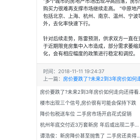
“多个城市的房地产市场出现冲高回落，房
购买力很难再支撑市场继续走高。 ”中原地
包括北京、上海、杭州、南京、温州、宁波
外，去化率快速下行。
针对后续走势，陈雷预测，供求双方一直在
于近期限竞房集中入市造成，部分需求萎缩
化，会有相应幅度的政策进行稳定和调控。
时间：2018-11-11 19:24:37
上一篇：
房价要跌了?未来2到3年房价如何走向还得看土地价
房价要跌了?未
楼市出现三个信号,房价很有可能会保持下跌
降价包税送车位 二手房市场开启花式促销
杭州年底交付近3万套新房 年后或出现二手房挂牌高峰
谭浩俊：新房降价甚至抛售了 二手房还卖得