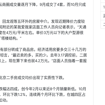
坛商圈成交量逐月下降，9月成交了4套，而10月只成
、回龙观等五环外的房屋中介。发现近期降价力度较
苑附近的某我爱我家店面工作人员向记者表示，“天通
室在4万元/平米左右。单价3万元以下的大户型源很
了塔楼结构。”
只有部分转成了商品房。经济适用房要多交三十几万的
坦言，“最近卖的多，买的少。去年3.17调控前，二居
以上，现在算下来也就4.2万元。”店面人员指着一套报
来北京二手房成交均价出现了实质性下跌。
跌幅达四成，创今年2月以来近8个月销量新低。10月
米，环比下跌1.2%，连续两个月环比下跌，在城四区占
松动。