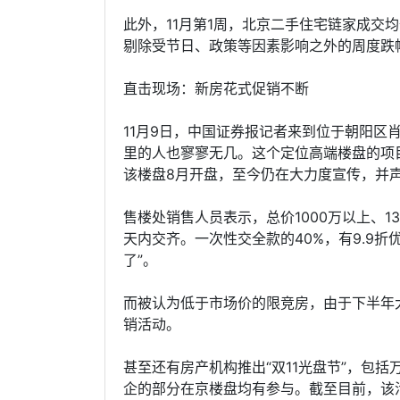
此外，11月第1周，北京二手住宅链家成交均价
剔除受节日、政策等因素影响之外的周度跌
直击现场：新房花式促销不断
11月9日，中国证券报记者来到位于朝阳区
里的人也寥寥无几。这个定位高端楼盘的项目，
该楼盘8月开盘，至今仍在大力度宣传，并声称
售楼处销售人员表示，总价1000万以上、1
天内交齐。一次性交全款的40%，有9.9
了”。
而被认为低于市场价的限竞房，由于下半年大
销活动。
甚至还有房产机构推出“双11光盘节”，包
企的部分在京楼盘均有参与。截至目前，该