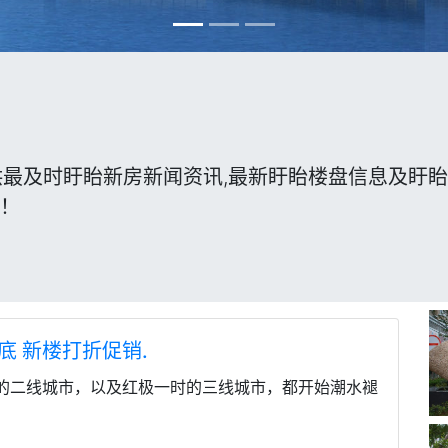
供最及时盱眙新房新闻资讯,最新盱眙楼盘信息及盱眙
伴！
底 新楼打折促销.
的二线城市，以及红极一时的三线城市，都开始潮水褪