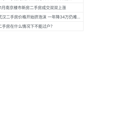
11月南京楼市新房二手房成交双双上涨
武汉二手房价格开始挤泡沫 一年降34万仍难出售
二手房在什么情况下不能过户？