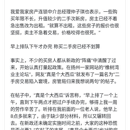
我爱我家房产连锁中介总经理仲子琪也表示，一些购
买年限不长，升值较少的二手次新房，房主已经不着
急出售改为出租。“就算不出租，这些房子的报价也很
坚挺，卖主不急着交易，价格咬得也很死。”
早上排队下午才办完 称买二手房已经不划算
事实上，不少的买房人都从新政的“阵痛”中清醒了过
来，开始认真打量起政策。在扬州一家网站的“橡树湾
业主论坛”，网友“真是个大西瓜”就发布了一篇名为“二
手房交易陷入窘境，房管局归来我想说两句”的帖子。
在帖子中，“真是个大西瓜”诉苦称，“早上排了一个上
午，直到下午两点才把过户手续办完，够得上我一周
的劳作辛苦了。听排在我前面的一位老人说，他早上
8点多就来了，由于缺少部分材料，所以又辗转回
去。在新政还未确定实施时间之前，大家的这种恐慌
是否必要？”在帖子的末尾，“真是个大西瓜”也对购房