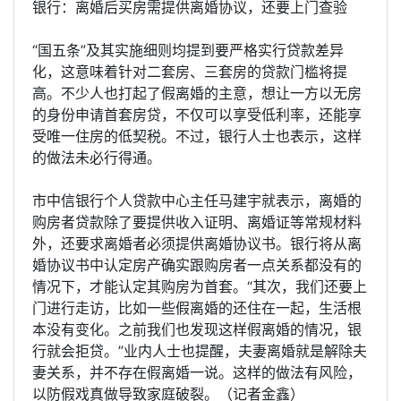
银行：离婚后买房需提供离婚协议，还要上门查验
“国五条”及其实施细则均提到要严格实行贷款差异
化，这意味着针对二套房、三套房的贷款门槛将提
高。不少人也打起了假离婚的主意，想让一方以无房
的身份申请首套房贷，不仅可以享受低利率，还能享
受唯一住房的低契税。不过，银行人士也表示，这样
的做法未必行得通。
市中信银行个人贷款中心主任马建宇就表示，离婚的
购房者贷款除了要提供收入证明、离婚证等常规材料
外，还要求离婚者必须提供离婚协议书。银行将从离
婚协议书中认定房产确实跟购房者一点关系都没有的
情况下，才能认定其购房为首套。“其次，我们还要上
门进行走访，比如一些假离婚的还住在一起，生活根
本没有变化。之前我们也发现这样假离婚的情况，银
行就会拒贷。”业内人士也提醒，夫妻离婚就是解除夫
妻关系，并不存在假离婚一说。这样的做法有风险，
以防假戏真做导致家庭破裂。（记者金鑫）