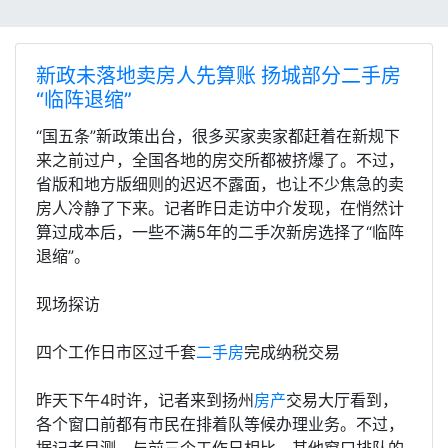
新政未落地卖房人先算账 扬城部分二手房
“临阵退缩”
“国五条”新政策出台，很多买家卖家都赶着在新规下
来之前过户，全国各地的房交所都被挤爆了。不过，
省版和地方版细则的迟迟不露面，也让不少焦急的卖
房人冷静了下来。记者昨日走访中介发现，在悄然计
算过成本后，一些不满5年的二手次新房选择了“临阵
退缩”。
现场探访
四个工作日市区过千套
二手房
完成纳税交易
昨天下午4时许，记者来到扬州
房产
交易大厅看到，
各个窗口前都有市民在排着队等候办理业务。不过，
据记者目测，与前三个工作日相比，其他窗口排队的