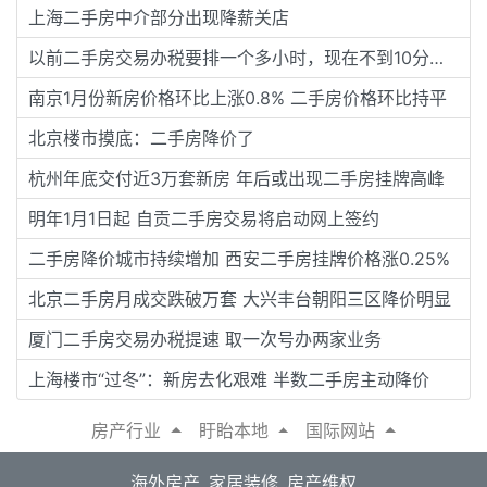
上海二手房中介部分出现降薪关店
以前二手房交易办税要排一个多小时，现在不到10分钟就搞定了
南京1月份新房价格环比上涨0.8% 二手房价格环比持平
北京楼市摸底：二手房降价了
杭州年底交付近3万套新房 年后或出现二手房挂牌高峰
明年1月1日起 自贡二手房交易将启动网上签约
二手房降价城市持续增加 西安二手房挂牌价格涨0.25%
北京二手房月成交跌破万套 大兴丰台朝阳三区降价明显
厦门二手房交易办税提速 取一次号办两家业务
上海楼市“过冬”：新房去化艰难 半数二手房主动降价
房产行业
盱眙本地
国际网站
海外房产
家居装修
房产维权