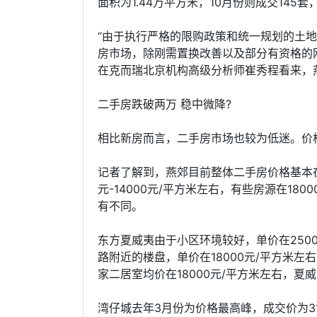
面积为1.44万平方米，10月份则成交145套
“由于执行严格的限购政策和统一规划的土
房市场，除刚需置换改善以及部分有资格的
在克而瑞北京机构高级分析师崔秀程看来，
二手房跌破两万 稳中微降?
相比新房而言，二手房市场也较为低迷。价
记者了解到，燕郊目前整体二手房价格基本在1
元-14000元/平方米左右，有些房源在180
有不同。
东方夏威夷由于小区环境较好，单价在250
路附近的楼盘，单价在18000元/平方米
家二居室均价在18000元/平方米左右，夏
湾仔城去年3月份为价格最高峰，成交价为310