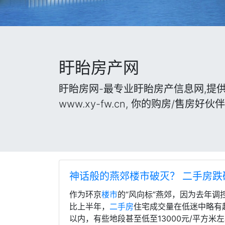
盱眙房产网
盱眙房网-最专业盱眙房产信息网,提
www.xy-fw.cn, 你的购房/售房好伙
神话般的燕郊楼市破灭？ 二手房跌
作为环京
楼市
的“风向标”燕郊，因为去年
比上半年，
二手房
住宅成交量在低迷中略有
以内，有些地段甚至低至13000元/平方米