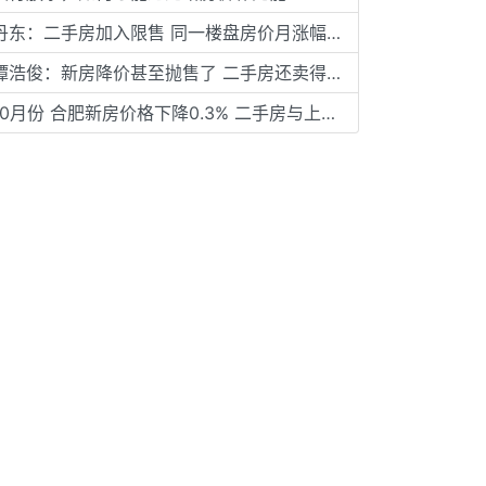
丹东：二手房加入限售 同一楼盘房价月涨幅不能超0.6%
谭浩俊：新房降价甚至抛售了 二手房还卖得出去吗？
10月份 合肥新房价格下降0.3% 二手房与上月持平