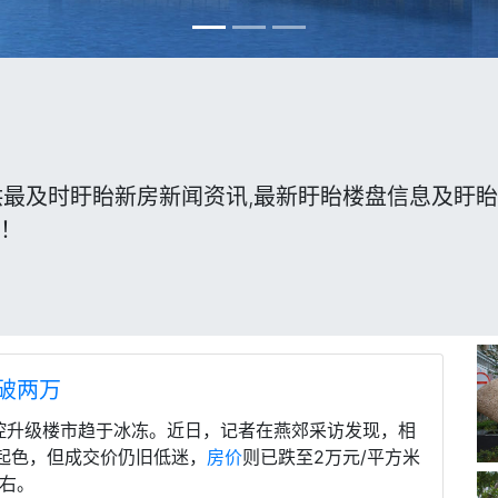
供最及时盱眙新房新闻资讯,最新盱眙楼盘信息及盱眙
伴！
破两万
调控升级楼市趋于冰冻。近日，记者在燕郊采访发现，相
起色，但成交价仍旧低迷，
房价
则已跌至2万元/平方米
左右。