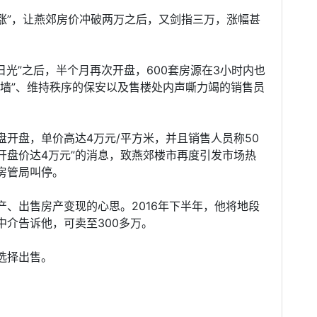
“跳涨”，让燕郊房价冲破两万之后，又剑指三万，涨幅甚
“日光”之后，半个月再次开盘，600套房源在3小时内也
人墙”、维持秩序的保安以及售楼处内声嘶力竭的销售员
开盘，单价高达4万元/平方米，并且销售人员称50
开盘价达4万元”的消息，致燕郊楼市再度引发市场热
房管局叫停。
、出售房产变现的心思。2016年下半年，他将地段
介告诉他，可卖至300多万。
选择出售。