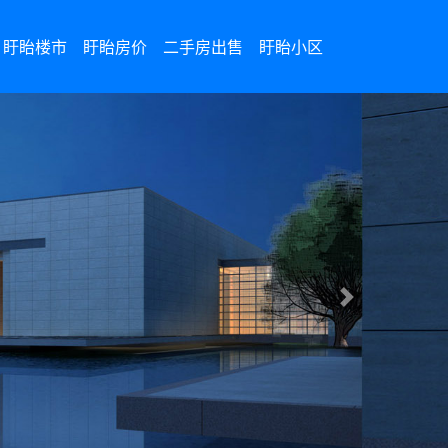
盱眙楼市
盱眙房价
二手房出售
盱眙小区
Next