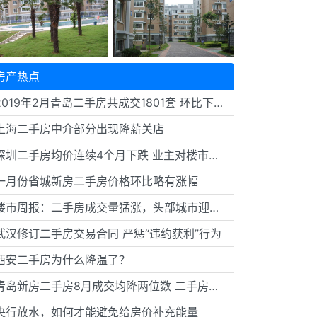
房产热点
2019年2月青岛二手房共成交1801套 环比下降42.9%
上海二手房中介部分出现降薪关店
深圳二手房均价连续4个月下跌 业主对楼市预期已变
一月份省城新房二手房价格环比略有涨幅
楼市周报：二手房成交量猛涨，头部城市迎来落户政策放宽潮
武汉修订二手房交易合同 严惩“违约获利”行为
西安二手房为什么降温了？
青岛新房二手房8月成交均降两位数 二手房挂牌价松动
央行放水，如何才能避免给房价补充能量