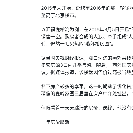
2015年末开始，延续至2016年的那一轮
至高于北京楼市。
以汇福悦榕湾为例，在2016年3月5日开盘
销售一空。购房者合成的人浪、牵手组成“
们，俨然一幅火热的“燕郊抢房图”。
据当时央视财经报道，潮白河边的燕郊某楼盘
多套房源3日内几乎售罄。随后，“燕郊国庆
议。据媒体报道，该楼盘因售价过高被当地
名下房产较多的李军，这一时期动了优化资产
稍偏的鑫岭家园三居室在房产中介处挂出，中
但眼看着一天天跳涨的房价，最终，他没有
一年房价腰斩