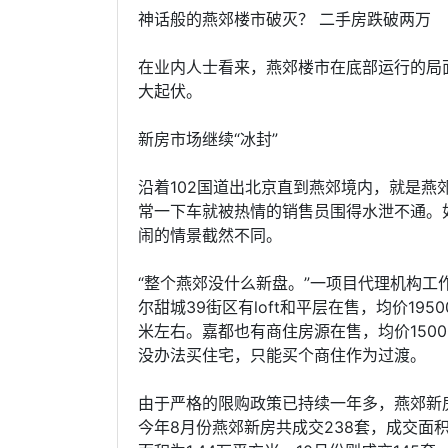
神话般的燕郊楼市破灭？ 二手房跌破两万
在业内人士看来，燕郊楼市在底部运行的局
大起伏。
新房市场继续“冰封”
沿着102国道出北京直到燕郊境内，就是燕郊
常一下车就被热情的销售员围得水泄不通。如
闹的情景截然不同。
“整个燕郊没什么新盘。”一项目代理机构
尔甜城39街区有loft和平层在售，均价1950
米左右。嘉都也有商住房源在售，均价150
没办法买住宅，只能买个商住作为过渡。
由于严格的限购政策已持续一年多，燕郊新
今年8月份燕郊新房共成交238套，成交面积