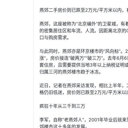
燕郊二手房价则已跌至2万元/平方米以内，有
燕郊，这座被称为“北京编外”的卫星城，
的密集居住区和车流、人流。因距离北京的C
口与购房需求。
与此同时，燕郊亦是环京楼市的“风向标”。2
涨”，房价接连“破两万”“破三万”。去年6
套住房，且需要提供当地3年以上纳税证明
归属三河的燕郊楼市趋于冰冻。
近日，记者在燕郊采访发现，相比上半年，
格仍旧低迷，房价则已跌至2万元/平方米以内
疯狂十年从三千到三万
李军，自称“老燕郊人”，2001年毕业后就
郊楼市这十多年的发展。