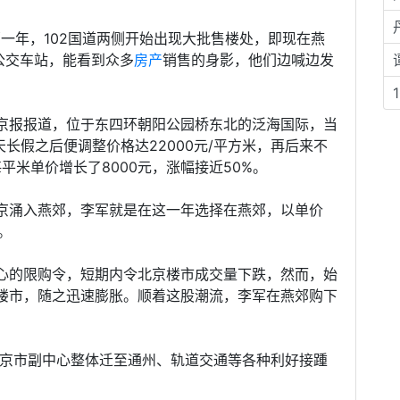
那一年，102国道两侧开始出现大批售楼处，即现在燕
公交车站，能看到众多
房产
销售的身影，他们边喊边发
京报报道，位于东四环朝阳公园桥东北的泛海国际，当
7天长假之后便调整价格达22000元/平方米，再后来不
每平米单价增长了8000元，涨幅接近50%。
京涌入燕郊，李军就是在这一年选择在燕郊，以单价
。
心的限购令，短期内令北京楼市成交量下跌，然而，始
楼市，随之迅速膨胀。顺着这股潮流，李军在燕郊购下
北京市副中心整体迁至通州、轨道交通等各种利好接踵